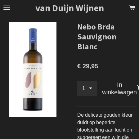
van Duijn Wijnen
Ga
direct
naar
Nebo Brda
de
Sauvignon
hoofdinhoud
Blanc
€ 29,95
In
winkelwagen
De delicate gouden kleur
duidt op beperkte
blootstelling aan lucht en
suggereert een wijn die