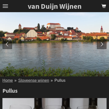
van Duijn Wijnen
Ga
direct
naar
de
hoofdinhoud
Home
»
Sloveense wijnen
»
Pullus
Pullus